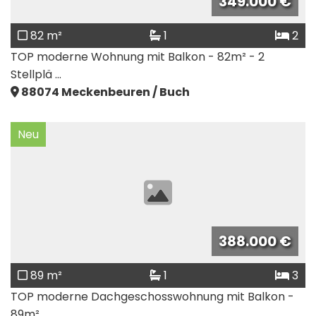
349.000 €
82 m²
1
2
TOP moderne Wohnung mit Balkon - 82m² - 2
Stellplä ...
88074
Meckenbeuren / Buch
Neu
388.000 €
89 m²
1
3
TOP moderne Dachgeschosswohnung mit Balkon -
89m² ...