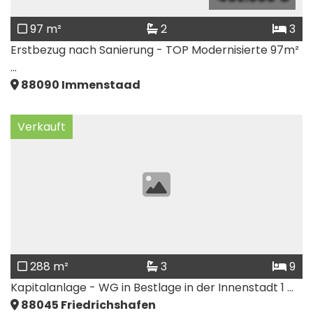
97 m²
2
3
Erstbezug nach Sanierung - TOP Modernisierte 97m²
...
88090
Immenstaad
Verkauft
288 m²
3
9
Kapitalanlage - WG in Bestlage in der Innenstadt 1 ...
88045
Friedrichshafen